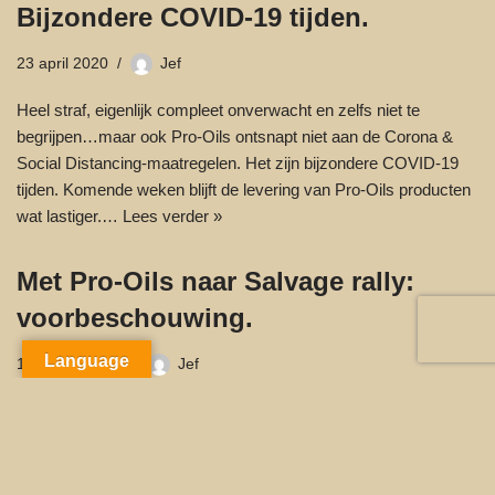
Bijzondere COVID-19 tijden.
23 april 2020
Jef
Heel straf, eigenlijk compleet onverwacht en zelfs niet te
begrijpen…maar ook Pro-Oils ontsnapt niet aan de Corona &
Social Distancing-maatregelen. Het zijn bijzondere COVID-19
tijden. Komende weken blijft de levering van Pro-Oils producten
wat lastiger.…
Lees verder »
Met Pro-Oils naar Salvage rally:
voorbeschouwing.
Language
14 januari 2020
Jef
Editie 2020; van 26/1 – 31/1, start in ??? over Lecco naar
Ljubljana De Salvage Rally is een 100% echte Regularity Rally
met Bol Pijl, Kaartlezen, Blinde lijnen, Ingetekende lijnen,
Grensbenadering, ingeven van Checkpoints, Visgraat…
Lees