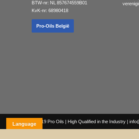
BTW-nr: NL 857674559B01
vereni
KvK-nr: 68980418
Pro-Oils België
© 2019
Pro Oils
| High Qualified in the Industry |
info
Language