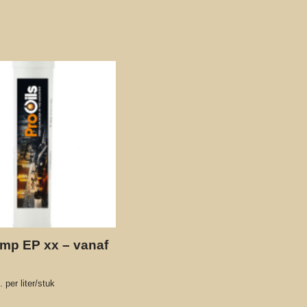
emp EP xx – vanaf
 per liter/stuk