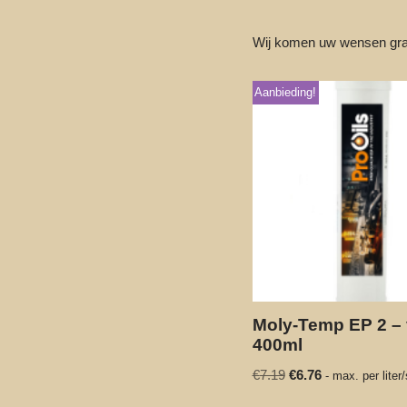
Wij komen uw wensen gra
Aanbieding!
Moly-Temp EP 2 – 
400ml
€
7.19
€
6.76
- max. per liter