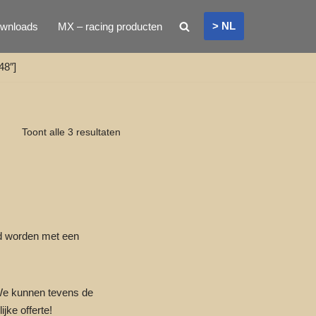
> NL
wnloads
MX – racing producten
48″]
Toont alle 3 resultaten
ld worden met een
We kunnen tevens de
jke offerte!