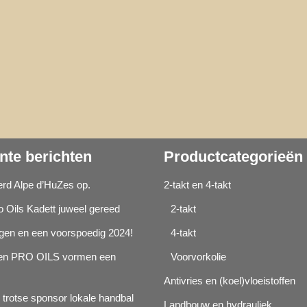
nte berichten
Productcategorieën
d Alpe d’HuZes op.
2-takt en 4-takt
o Oils Kadett juweel gereed
2-takt
agen en een voorspoedig 2024!
4-takt
n PRO OILS vormen een
Voorvorkolie
Antivries en (koel)vloeistoffen
 trotse sponsor lokale handbal
Landbouw en hydrauliek