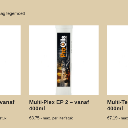
ag tegemoet!
vanaf
Multi-Plex EP 2 – vanaf
Multi-T
400ml
400ml
€
8.75
€
7.19
/stuk
- max. per liter/stuk
- max.