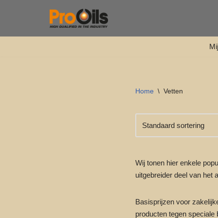
Ga
naar
Mi
de
inhoud
Home
\
Vetten
Wij tonen hier enkele po
uitgebreider deel van het 
Basisprijzen voor zakelijk
producten tegen speciale 