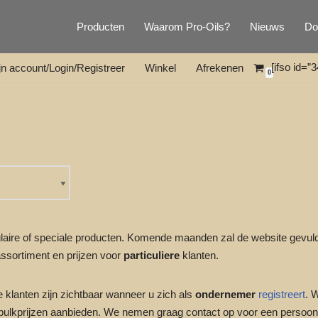
Producten
Waarom Pro-Oils?
Nieuws
Do
[ifso id=”3
jn account/Login/Registreer
Winkel
Afrekenen
0
pulaire of speciale producten. Komende maanden zal de website gevu
assortiment en prijzen voor
particuliere
klanten.
e klanten zijn zichtbaar wanneer u zich als
ondernemer
registreert
. 
bulkprijzen aanbieden. We nemen graag contact op voor een persoonli