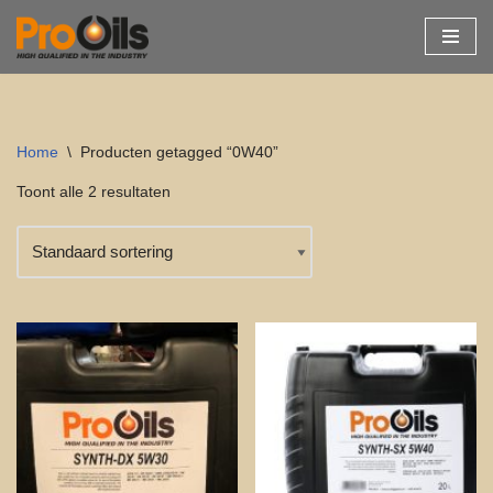
Ga
naar
de
inhoud
Home
\
Producten getagged “0W40”
Toont alle 2 resultaten