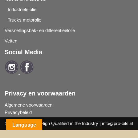
Industriële olie
Trucks motorolie
Versnellingsbak- en differentieelolie
Vetten
Social Media
Privacy en voorwaarden
Algemene voorwaarden
Privacybeleid
© 2019
Pro Oils
| High Qualified in the Industry |
info@pro-oils.nl
Language