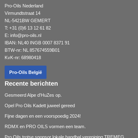
Pro-Oils Nederland
Virmundtstraat 14
NL-5421BW GEMERT
T: +31 (0)6 13 12 61 82
E:
info@pro-oils.nl
IBAN: NL40 INGB 0007 8371 91
BTW-nr: NL 857674559B01
KvK-nr: 68980418
Pro-Oils België
Recente berichten
Gesmeerd Alpe d’HuZes op.
Opel Pro Oils Kadett juweel gereed
Fijne dagen en een voorspoedig 2024!
RDMX en PRO OILS vormen een team.
Pro Oils trotse sponsor lokale handbal vereniging TREMEG