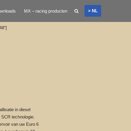
> NL
wnloads
MX – racing producten
48″]
lisatie in diesel
 SCR technologie.
servoir van uw Euro 6