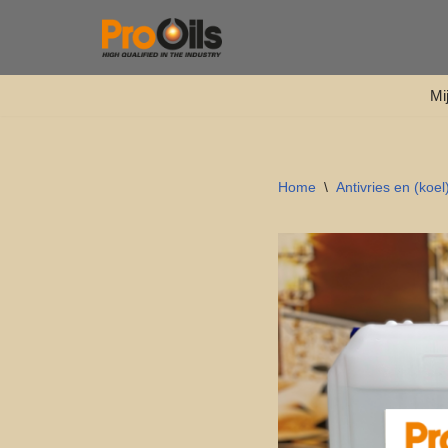
Ga
naar
Mi
de
inhoud
Home
\
Antivries en (koel