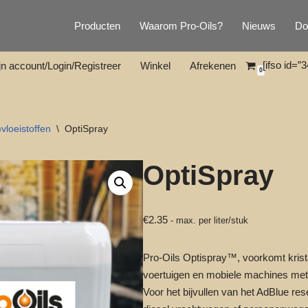
Producten
Waarom Pro-Oils?
Nieuws
Do
[ifso id=”3
jn account/Login/Registreer
Winkel
Afrekenen
0
)vloeistoffen
\
OptiSpray
OptiSpray
€
2.35
- max. per liter/stuk
Pro-Oils Optispray™, voorkomt kristal
voertuigen en mobiele machines met
Voor het bijvullen van het AdBlue re