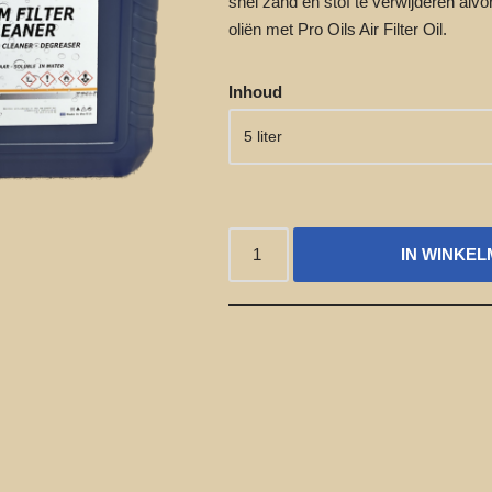
snel zand en stof
te verwijderen alvore
oliën met Pro Oils Air Filter Oil.
Inhoud
IN WINKE