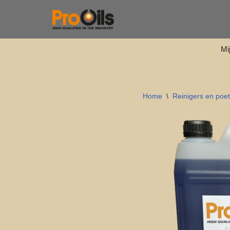
Ga
naar
Mi
de
inhoud
Home
\
Reinigers en poe