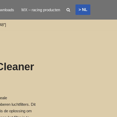
> NL
wnloads
MX – racing producten
48″]
Cleaner
deale
beren luchtfilters.
Dit
 is de oplossing om