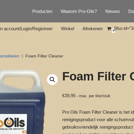
Producten
Waarom Pro-Oils?
Nieuws
Do
[ifso id=”3
jn account/Login/Registreer
Winkel
Afrekenen
0
tsmiddelen
\
Foam Filter Cleaner
Foam Filter 
€
39.95
- max. per liter/stuk
Pro Oils Foam Filter Cleaner
is het i
reinigingsproduct voor alle schuimrub
gebruiksvriendelijk reinigingsproduct